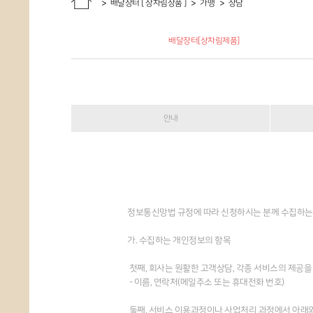
배달장터 [ 상차림상품 ]
가맹
상담
배달장터[상차림제품]
안내