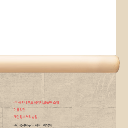
(주)웅자네푸드 웅이네오돌뼈 소개
이용약관
개인정보처리방침
(주) 웅자네푸드 대표 . 이덕복